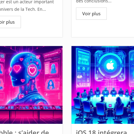
des conclusions...
ger est un acteur important
univers de la Tech. En...
Voir plus
oir plus
ble : s’aider de
iOS 18 intégrera