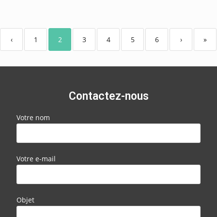
‹
1
2
3
4
5
6
›
»
Contactez-nous
Votre nom
Votre e-mail
Objet