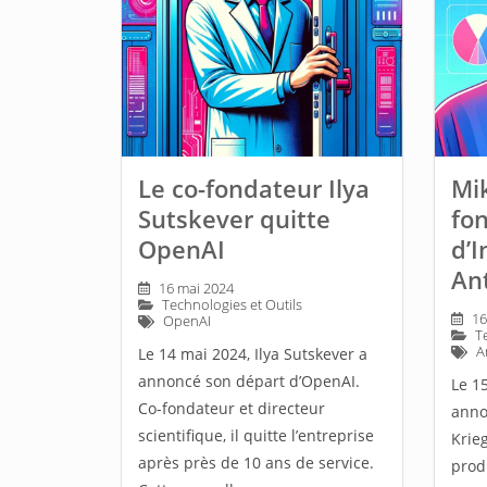
Le co-fondateur Ilya
Mik
Sutskever quitte
fo
OpenAI
d’I
An
16 mai 2024
Technologies et Outils
16
OpenAI
T
A
Le 14 mai 2024, Ilya Sutskever a
annoncé son départ d’OpenAI.
Le 1
Co-fondateur et directeur
anno
scientifique, il quitte l’entreprise
Krie
après près de 10 ans de service.
produ