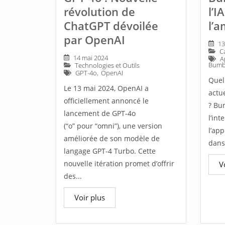
révolution de
l’I
ChatGPT dévoilée
l’a
par OpenAI
13
C
14 mai 2024
A
Bumb
Technologies et Outils
GPT-4o
,
OpenAI
Quell
Le 13 mai 2024, OpenAI a
actue
officiellement annoncé le
? Bu
lancement de GPT-4o
l’int
(“o” pour “omni”), une version
l’ap
améliorée de son modèle de
dans 
langage GPT-4 Turbo. Cette
nouvelle itération promet d’offrir
V
des...
Voir plus