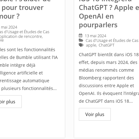
A pour trouver
ChatGPT ? Apple e
mour ?
OpenAI en
pourparlers
 mai 2024
as d'Usage et Études de Cas
13 mai 2024
pplication de rencontre
,
le
Cas d'Usage et Études de Cas
apple
,
ChatGPT
es sont les fonctionnalités
ChatGPT bientôt dans iOS 18
lles de Bumble utilisant l’IA
effet, depuis mars 2024, des
mble intègre déjà
médias renommés comme
elligence artificielle et
Bloomberg rapportent des
prentissage automatique
discussions entre Apple et
plusieurs fonctionnalités...
OpenAI. Ils évoquent l’intégr
de ChatGPT dans iOS 18...
oir plus
Voir plus