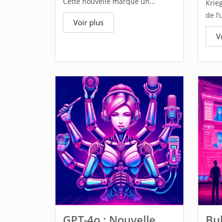
Cette nouvelle marque un...
Krie
de l’
Voir plus
V
GPT-4o : Nouvelle
Bub