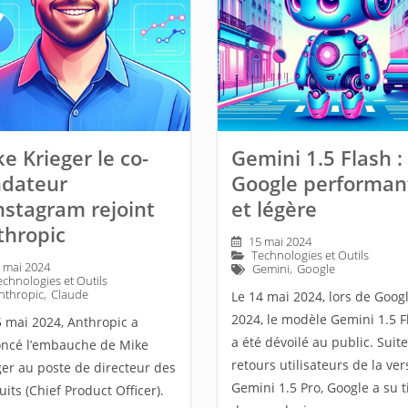
e Krieger le co-
Gemini 1.5 Flash : 
ndateur
Google performan
nstagram rejoint
et légère
thropic
15 mai 2024
Technologies et Outils
 mai 2024
Gemini
,
Google
echnologies et Outils
nthropic
,
Claude
Le 14 mai 2024, lors de Googl
2024, le modèle Gemini 1.5 F
5 mai 2024, Anthropic a
a été dévoilé au public. Suit
ncé l’embauche de Mike
retours utilisateurs de la ver
ger au poste de directeur des
Gemini 1.5 Pro, Google a su t
its (Chief Product Officer).