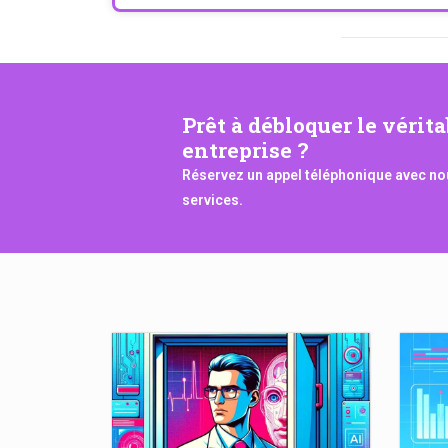
Prêt à débloquer le vérit
entreprise ?
Réservez un appel téléphonique avec nou
services.