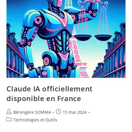
Claude IA officiellement
disponible en France
Auteur/autrice
Post
Bérengère SOMMA
15 mai 2024
de
published:
Post
Technologies et Outils
la
category:
publication :