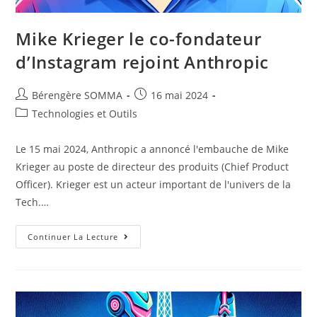
Mike Krieger le co-fondateur
d’Instagram rejoint Anthropic
Auteur/autrice
Post
Bérengère SOMMA
16 mai 2024
de
published:
Post
Technologies et Outils
la
category:
publication :
Le 15 mai 2024, Anthropic a annoncé l'embauche de Mike
Krieger au poste de directeur des produits (Chief Product
Officer). Krieger est un acteur important de l'univers de la
Tech.…
Mike
Continuer La Lecture
Krieger
Le
Co-
Fondateur
D’Instagram
Rejoint
Anthropic