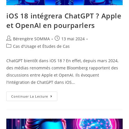
iOS 18 intégrera ChatGPT ? Apple
et OpenAI en pourparlers
Auteur/autrice
Post
Bérengère SOMMA
13 mai 2024
de
published:
Post
Cas d'Usage et Études de Cas
la
category:
publication :
ChatGPT bientôt dans iOS 18 ? En effet, depuis mars 2024,
des médias renommés comme Bloomberg rapportent des
discussions entre Apple et OpenAI. Ils évoquent
l'intégration de ChatGPT dans iOS…
IOS
Continuer La Lecture
18
Intégrera
ChatGPT
?
Apple
Et
OpenAI
En