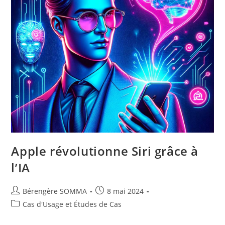
Pourparlers
Apple révolutionne Siri grâce à
l’IA
Auteur/autrice
Post
Bérengère SOMMA
8 mai 2024
de
published:
Post
Cas d'Usage et Études de Cas
la
category:
publication :