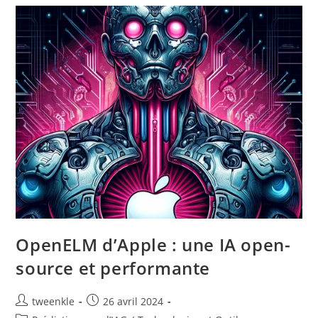
Zurich
Vision
Lab
OpenELM d’Apple : une IA open-
source et performante
Auteur/autrice
Post
tweenkle
26 avril 2024
de
published: