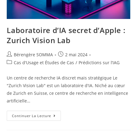
Laboratoire d’IA secret d’Apple :
Zurich Vision Lab
Auteur/autrice
Post
Bérengère SOMMA
2 mai 2024
de
published:
Post
Cas d'Usage et Études de Cas
/
Prédictions sur l’IAG
la
category:
publication :
Un centre de recherche IA discret mais stratégique Le
"Zurich Vision Lab" est un laboratoire d'IA. Niché au cœur
de Zurich en Suisse, ce centre de recherche en intelligence
artificielle…
Laboratoire
Continuer La Lecture
D’IA
Secret
D’Apple
: