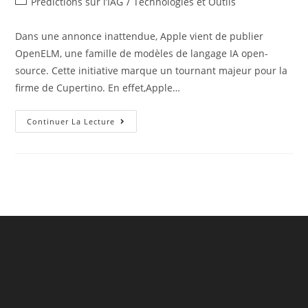
Post
Prédictions sur l’IAG
/
Technologies et Outils
la
category:
publication :
Dans une annonce inattendue, Apple vient de publier
OpenELM, une famille de modèles de langage IA open-
source. Cette initiative marque un tournant majeur pour la
firme de Cupertino. En effet,Apple…
OpenELM
Continuer La Lecture
D’Apple
:
Une
IA
Open-
Source
Et
Performante