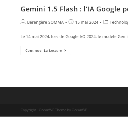
Gemini 1.5 Flash : l’IA Google 
Auteur/autrice
Post
Post
Bérengère SOMMA
15 mai 2024
Technolog
de
published:
category:
la
Le 14 mai 2024, lors de Google I/O 2024, le modèle Gemin
publication :
Gemini
Continuer La Lecture
1.5
Flash
:
L’IA
Google
Performante
Et
Légère
Copyright - OceanWP Theme by OceanWP