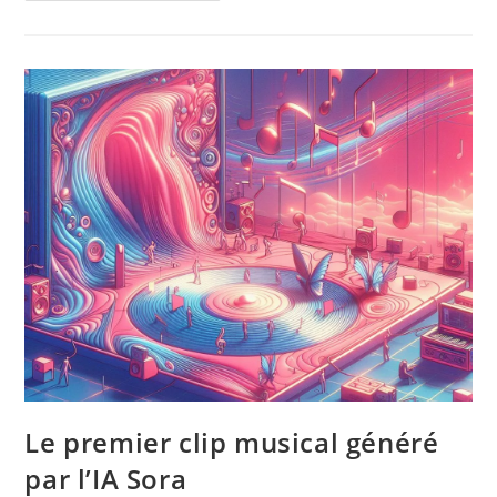
Une
Musique
En
Générant
Des
Voix
Avec
L’IA
Le premier clip musical généré
par l’IA Sora