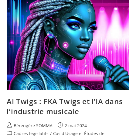
Voix
Et
Apparences
Contre
L’IA
Générative
AI Twigs : FKA Twigs et l’IA dans
l’industrie musicale
Auteur/autrice
Post
Bérengère SOMMA
2 mai 2024
de
published:
Post
Cadres législatifs
/
Cas d'Usage et Études de