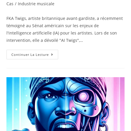
la
category:
Cas
/
Industrie musicale
publication :
FKA Twigs, artiste britannique avant-gardiste, a récemment
témoigné au Sénat américain sur les enjeux de
l'intelligence artificielle (IA) pour les artistes. Lors de son
intervention, elle a dévoilé "AI Twigs",…
AI
Continuer La Lecture
Twigs
:
FKA
Twigs
Et
L’IA
Dans
L’industrie
Musicale