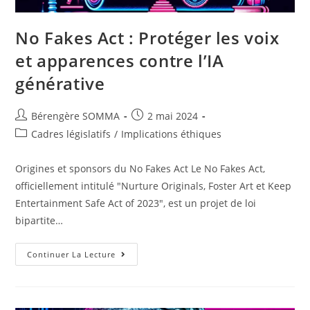
No Fakes Act : Protéger les voix
et apparences contre l’IA
générative
Auteur/autrice
Post
Bérengère SOMMA
2 mai 2024
de
published:
Post
Cadres législatifs
/
Implications éthiques
la
category:
publication :
Origines et sponsors du No Fakes Act Le No Fakes Act,
officiellement intitulé "Nurture Originals, Foster Art et Keep
Entertainment Safe Act of 2023", est un projet de loi
bipartite…
No
Continuer La Lecture
Fakes
Act
:
Protéger
Les