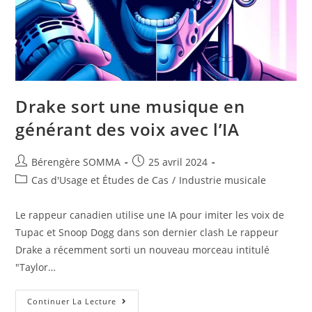
Drake sort une musique en
générant des voix avec l’IA
Auteur/autrice
Post
Bérengère SOMMA
25 avril 2024
de
published:
Post
Cas d'Usage et Études de Cas
/
Industrie musicale
la
category:
publication :
Le rappeur canadien utilise une IA pour imiter les voix de
Tupac et Snoop Dogg dans son dernier clash Le rappeur
Drake a récemment sorti un nouveau morceau intitulé
"Taylor…
Drake
Continuer La Lecture
Sort