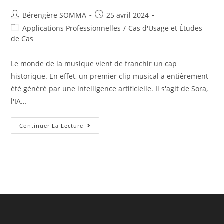
Auteur/autrice
Post
Bérengère SOMMA
25 avril 2024
de
published:
Post
Applications Professionnelles
/
Cas d'Usage et Études
la
category:
de Cas
publication :
Le monde de la musique vient de franchir un cap
historique. En effet, un premier clip musical a entièrement
été généré par une intelligence artificielle. Il s'agit de Sora,
l'IA…
Le
Continuer La Lecture
Premier
Clip
Musical
Généré
Par
L’IA
Sora