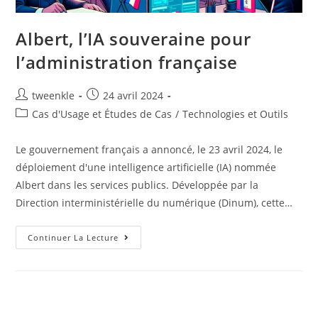
Albert, l’IA souveraine pour
l’administration française
Auteur/autrice
Post
tweenkle
24 avril 2024
de
published:
Post
Cas d'Usage et Études de Cas
/
Technologies et Outils
la
category:
publication :
Le gouvernement français a annoncé, le 23 avril 2024, le
déploiement d'une intelligence artificielle (IA) nommée
Albert dans les services publics. Développée par la
Direction interministérielle du numérique (Dinum), cette…
Albert,
Continuer La Lecture
L’IA
Souveraine
Pour
L’administration
Française