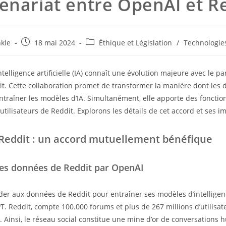
enariat entre OpenAI et R
trice
Post
Post
kle
18 mai 2024
Éthique et Législation
/
Technologies
published:
category:
telligence artificielle (IA) connaît une évolution majeure avec le pa
n :
t. Cette collaboration promet de transformer la manière dont les
entraîner les modèles d’IA. Simultanément, elle apporte des fonctio
tilisateurs de Reddit. Explorons les détails de cet accord et ses im
Reddit : un accord mutuellement bénéfique
 des données de Reddit par OpenAI
er aux données de Reddit pour entraîner ses modèles d’intelligence 
. Reddit, compte 100.000 forums et plus de 267 millions d’utilisat
Ainsi, le réseau social constitue une mine d’or de conversations