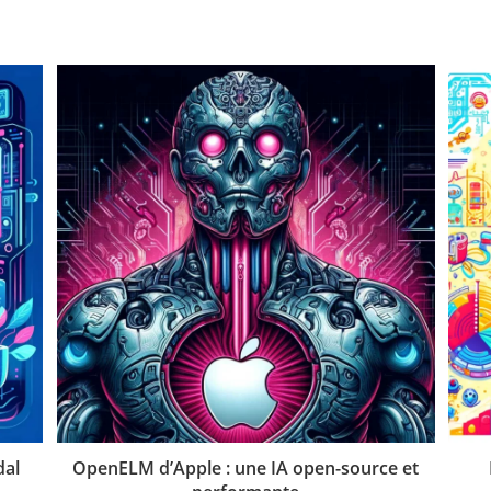
dal
OpenELM d’Apple : une IA open-source et