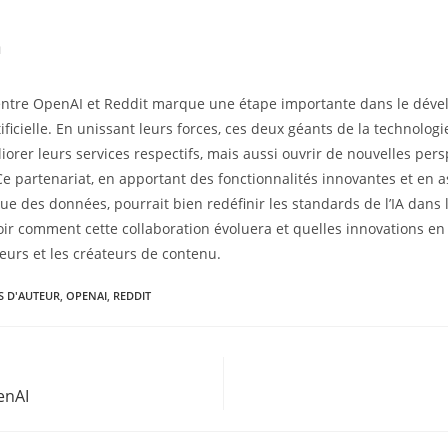
n
 entre OpenAI et Reddit marque une étape importante dans le dév
rtificielle. En unissant leurs forces, ces deux géants de la technolo
orer leurs services respectifs, mais aussi ouvrir de nouvelles per
. Ce partenariat, en apportant des fonctionnalités innovantes et en 
que des données, pourrait bien redéfinir les standards de l’IA dans
voir comment cette collaboration évoluera et quelles innovations e
teurs et les créateurs de contenu.
S D'AUTEUR
,
OPENAI
,
REDDIT
enAI