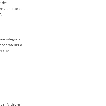
c des
tenu unique et
AI.
rme intégrera
 modérateurs à
es aux
OpenAI devient