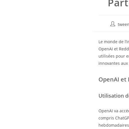
Part
Auteur/au
tween
de
la
Le monde de l’in
publicatio
OpenAI et Reddi
utilisées pour 
innovantes aux u
OpenAI et 
Utilisation
OpenAI va accéd
compris ChatGPT
hebdomadaires. 