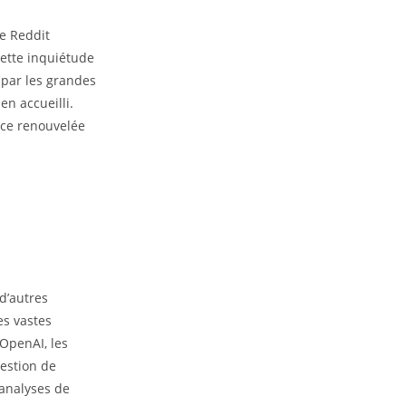
de Reddit
Cette inquiétude
 par les grandes
en accueilli.
nce renouvelée
d’autres
es vastes
’OpenAI, les
gestion de
 analyses de