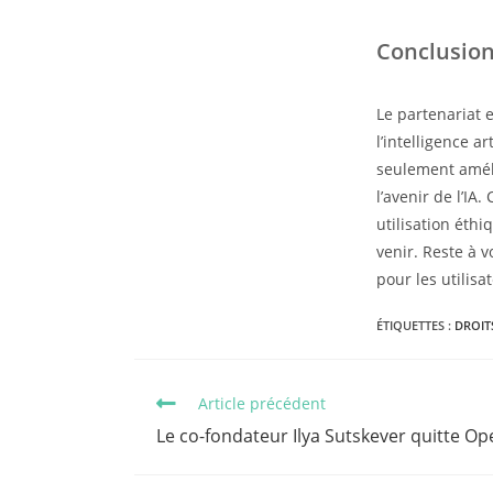
Conclusio
Le partenariat
l’intelligence a
seulement améli
l’avenir de l’IA
utilisation éthi
venir. Reste à 
pour les utilisa
ÉTIQUETTES :
DROIT
Read
Article précédent
more
Le co-fondateur Ilya Sutskever quitte Op
articles