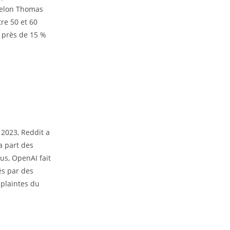
 Selon Thomas
re 50 et 60
e près de 15 %
 2023, Reddit a
a part des
us, OpenAI fait
és par des
 plaintes du