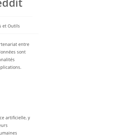
eddit
 et Outils
rtenariat entre
 données sont
nnalités
plications.
artificielle, y
eurs
 humaines