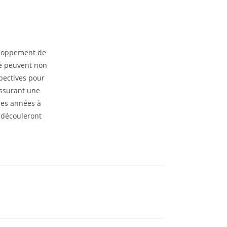
eloppement de
gie peuvent non
spectives pour
assurant une
 les années à
n découleront