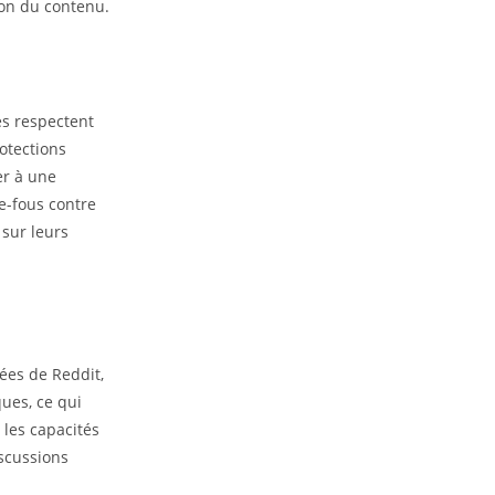
ion du contenu.
es respectent
otections
er à une
de-fous contre
 sur leurs
nées de Reddit,
ques, ce qui
 les capacités
iscussions