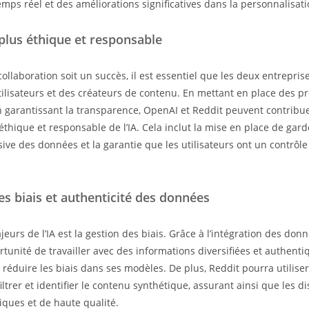
mps réel et des améliorations significatives dans la personnalisat
plus éthique et responsable
ollaboration soit un succès, il est essentiel que les deux entrepris
utilisateurs et des créateurs de contenu. En mettant en place des pr
 garantissant la transparence, OpenAI et Reddit peuvent contribu
 éthique et responsable de l’IA. Cela inclut la mise en place de gar
usive des données et la garantie que les utilisateurs ont un contrôle
s biais et authenticité des données
eurs de l’IA est la gestion des biais. Grâce à l’intégration des don
tunité de travailler avec des informations diversifiées et authenti
 réduire les biais dans ses modèles. De plus, Reddit pourra utiliser
ltrer et identifier le contenu synthétique, assurant ainsi que les d
iques et de haute qualité.