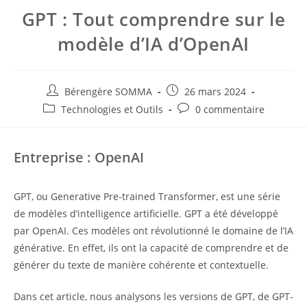
GPT : Tout comprendre sur le
modèle d’IA d’OpenAI
Auteur/autrice
Post
Bérengère SOMMA
26 mars 2024
de
published:
Post
Post
Technologies et Outils
0 commentaire
la
category:
comments:
publication :
Entreprise : OpenAI
GPT, ou Generative Pre-trained Transformer, est une série
de modèles d’intelligence artificielle. GPT a été développé
par OpenAI. Ces modèles ont révolutionné le domaine de l’IA
générative. En effet, ils ont la capacité de comprendre et de
générer du texte de manière cohérente et contextuelle.
Dans cet article, nous analysons les versions de GPT, de GPT-