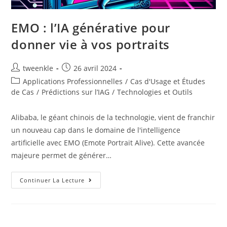
EMO : l’IA générative pour
donner vie à vos portraits
Auteur/autrice
Post
tweenkle
26 avril 2024
de
published:
Post
Applications Professionnelles
/
Cas d'Usage et Études
la
category:
de Cas
/
Prédictions sur l’IAG
/
Technologies et Outils
publication :
Alibaba, le géant chinois de la technologie, vient de franchir
un nouveau cap dans le domaine de l'intelligence
artificielle avec EMO (Emote Portrait Alive). Cette avancée
majeure permet de générer…
EMO
Continuer La Lecture
:
L’IA
Générative
Pour
Donner
Vie