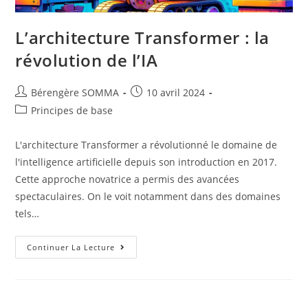
L’architecture Transformer : la
révolution de l’IA
Auteur/autrice
Post
Bérengère SOMMA
10 avril 2024
de
published:
Post
Principes de base
la
category:
publication :
L'architecture Transformer a révolutionné le domaine de
l'intelligence artificielle depuis son introduction en 2017.
Cette approche novatrice a permis des avancées
spectaculaires. On le voit notamment dans des domaines
tels…
L’architecture
Continuer La Lecture
Transformer
:
La
Révolution
De
L’IA