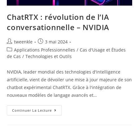
ChatRTX : révolution de l’IA
conversationnelle – NVIDIA
Auteur/autrice
Post
tweenkle
3 mai 2024
de
published:
Post
Applications Professionnelles
/
Cas d'Usage et Études
la
category:
de Cas
/
Technologies et Outils
publication :
NVIDIA, leader mondial des technologies d'intelligence
artificielle, vient de dévoiler une mise à jour majeure de son
chatbot expérimental ChatRTX. Grâce à l'intégration de
nouveaux modèles de langage avancés et…
ChatRTX
Continuer La Lecture
:
Révolution
De
L’IA
Conversationnelle
–