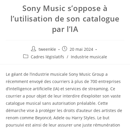
Sony Music s’oppose à
l’utilisation de son catalogue
par l’IA
Auteur/autrice
Post
tweenkle
20 mai 2024
de
published:
Post
Cadres législatifs
/
Industrie musicale
la
category:
publication :
Le géant de l’industrie musicale Sony Music Group a
récemment envoyé des courriers à plus de 700 entreprises
d’intelligence artificielle (IA) et services de streaming. Ce
courrier a pour objet de leur interdire d’exploiter son vaste
catalogue musical sans autorisation préalable. Cette
démarche vise à protéger les droits d’auteur des artistes de
renom comme Beyoncé, Adele ou Harry Styles. Le but
poursuivi est ainsi de leur assurer une juste rémunération